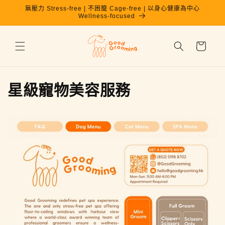
跳至內
無壓力 Stress-free | 不困籠 Cage-free | 以身心健康為中心
容
Wellness-focused
購
物
車
星級寵物美容服務